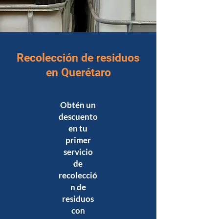
Recolección de residuos
en Querétaro
Obtén un
descuento
en tu
primer
servicio
de
recolecció
n de
residuos
con